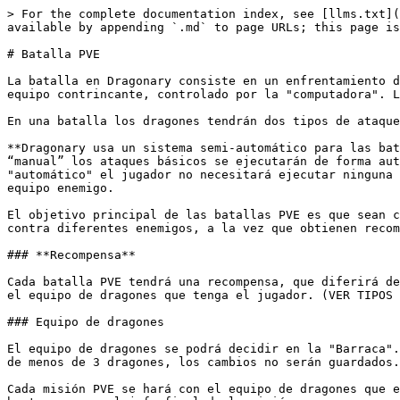
> For the complete documentation index, see [llms.txt](
available by appending `.md` to page URLs; this page is
# Batalla PVE

La batalla en Dragonary consiste en un enfrentamiento d
equipo contrincante, controlado por la "computadora". L
En una batalla los dragones tendrán dos tipos de ataque
**Dragonary usa un sistema semi-automático para las bat
“manual” los ataques básicos se ejecutarán de forma aut
"automático" el jugador no necesitará ejecutar ninguna 
equipo enemigo.

El objetivo principal de las batallas PVE es que sean c
contra diferentes enemigos, a la vez que obtienen recom
### **Recompensa**

Cada batalla PVE tendrá una recompensa, que diferirá de
el equipo de dragones que tenga el jugador. (VER TIPOS 
### Equipo de dragones

El equipo de dragones se podrá decidir en la "Barraca".
de menos de 3 dragones, los cambios no serán guardados.

Cada misión PVE se hará con el equipo de dragones que e