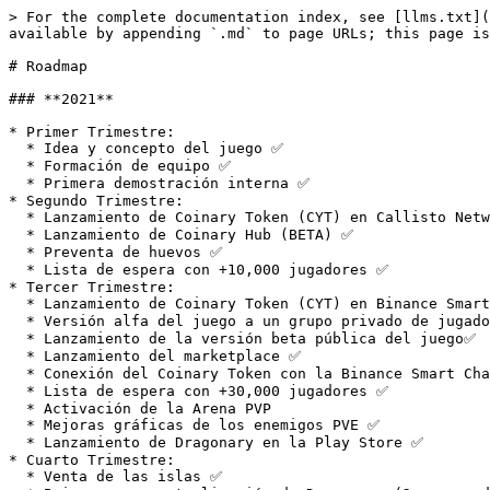
> For the complete documentation index, see [llms.txt](
available by appending `.md` to page URLs; this page is
# Roadmap

### **2021**

* Primer Trimestre:

  * Idea y concepto del juego ✅

  * Formación de equipo ✅

  * Primera demostración interna ✅

* Segundo Trimestre:

  * Lanzamiento de Coinary Token (CYT) en Callisto Network ✅

  * Lanzamiento de Coinary Hub (BETA) ✅

  * Preventa de huevos ✅

  * Lista de espera con +10,000 jugadores ✅

* Tercer Trimestre:

  * Lanzamiento de Coinary Token (CYT) en Binance Smart Chain ✅

  * Versión alfa del juego a un grupo privado de jugadores (+700 jugadores) ✅

  * Lanzamiento de la versión beta pública del juego✅

  * Lanzamiento del marketplace ✅

  * Conexión del Coinary Token con la Binance Smart Chain✅

  * Lista de espera con +30,000 jugadores ✅

  * Activación de la Arena PVP

  * Mejoras gráficas de los enemigos PVE ✅

  * Lanzamiento de Dragonary en la Play Store ✅

* Cuarto Trimestre:

  * Venta de las islas ✅
