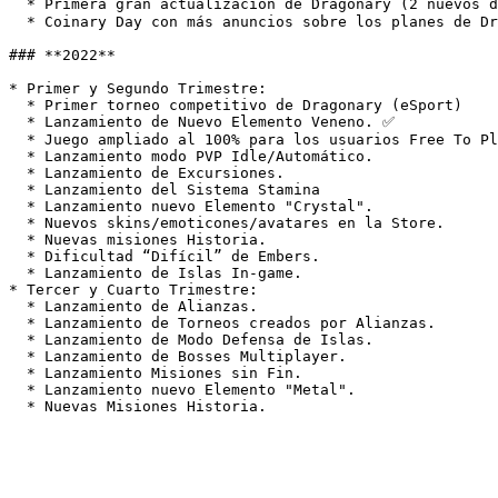
  * Primera gran actualización de Dragonary (2 nuevos dragones bases por cada elemento, nuevas misiones, nuevos enemigos, clanes, PVP entre amigos) ✅

  * Coinary Day con más anuncios sobre los planes de Dragonary

### **2022**

* Primer y Segundo Trimestre:

  * Primer torneo competitivo de Dragonary (eSport)

  * Lanzamiento de Nuevo Elemento Veneno. ✅

  * Juego ampliado al 100% para los usuarios Free To Play.

  * Lanzamiento modo PVP Idle/Automático.

  * Lanzamiento de Excursiones.

  * Lanzamiento del Sistema Stamina

  * Lanzamiento nuevo Elemento "Crystal".

  * Nuevos skins/emoticones/avatares en la Store.

  * Nuevas misiones Historia.

  * Dificultad “Difícil” de Embers.

  * Lanzamiento de Islas In-game.

* Tercer y Cuarto Trimestre:

  * Lanzamiento de Alianzas.

  * Lanzamiento de Torneos creados por Alianzas.

  * Lanzamiento de Modo Defensa de Islas.

  * Lanzamiento de Bosses Multiplayer.

  * Lanzamiento Misiones sin Fin.

  * Lanzamiento nuevo Elemento "Metal".
